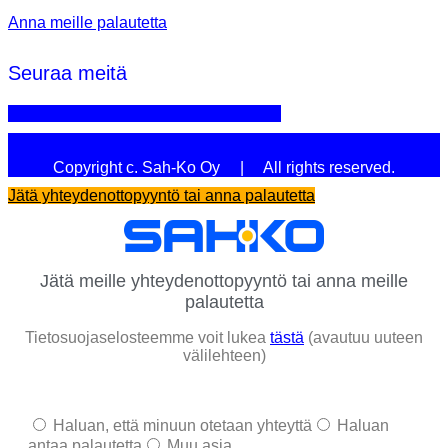
Anna meille palautetta
Seuraa meitä
Linkedin
Youtube
Facebook
Instagram
Copyright c. Sah-Ko Oy | All rights reserved.
Jätä yhteydenottopyyntö tai anna palautetta
Jätä meille yhteydenottopyyntö tai anna meille
palautetta
Tietosuojaselosteemme voit lukea
tästä
(avautuu uuteen
välilehteen)
Haluan, että minuun otetaan yhteyttä
Haluan
antaa palautetta
Muu asia