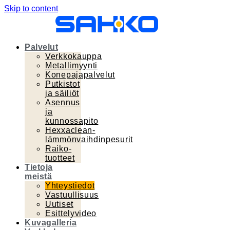
Skip to content
Palvelut
Verkkokauppa
Metallimyynti
Konepajapalvelut
Putkistot
ja säiliöt
Asennus
ja
kunnossapito
Hexxaclean-
lämmönvaihdinpesurit
Raiko-
tuotteet
Tietoja
meistä
Yhteystiedot
Vastuullisuus
Uutiset
Esittelyvideo
Kuvagalleria