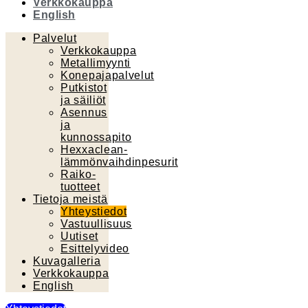
Verkkokauppa
English
Palvelut
Verkkokauppa
Metallimyynti
Konepajapalvelut
Putkistot
ja säiliöt
Asennus
ja
kunnossapito
Hexxaclean-
lämmönvaihdinpesurit
Raiko-
tuotteet
Tietoja meistä
Yhteystiedot
Vastuullisuus
Uutiset
Esittelyvideo
Kuvagalleria
Verkkokauppa
English