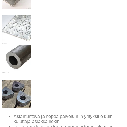
Asiantunteva ja nopea palvelu niin yrityksille kuin
kuluttaja-asiakkaillekin
Teräs, ruostumaton teräs, nuorrutusteräs, alumiini,