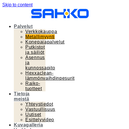
Skip to content
Palvelut
Verkkokauppa
Metallimyynti
Konepajapalvelut
Putkistot
ja säiliöt
Asennus
ja
kunnossapito
Hexxaclean-
lämmönvaihdinpesurit
Raiko-
tuotteet
Tietoja
meistä
Yhteystiedot
Vastuullisuus
Uutiset
Esittelyvideo
Kuvagalleria