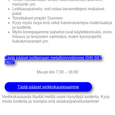
messinki ym.
Leikkauspalvelu: voit ostaa tarvemittojesi mukaiset
palat
Toimitukset ympäri Suomen
Kysy myös isoja eriä sekä harvinaisempia materiaaleja
ja tuotteita
Myös konepajamme palvelut ovat käytettävissäsi, esim.
hitsaus ja levyosien valmistus, kuten kynnyspellit,
liukuturvarampit ym.
Tästä pääset soittamaan metallimyyntiimme (040 687
0607)
Ma-pe klo 7:30 – 16:00
Tästä pääset verkkokauppaamme
Verkkokaupasta löydät meiltä usein kysyttyjä tuotteita. Kysy
muita tuotteita ja isompia eriä asiakaspalvelustamme!