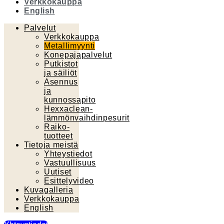
Verkkokauppa
English
Palvelut
Verkkokauppa
Metallimyynti
Konepajapalvelut
Putkistot
ja säiliöt
Asennus
ja
kunnossapito
Hexxaclean-
lämmönvaihdinpesurit
Raiko-
tuotteet
Tietoja meistä
Yhteystiedot
Vastuullisuus
Uutiset
Esittelyvideo
Kuvagalleria
Verkkokauppa
English