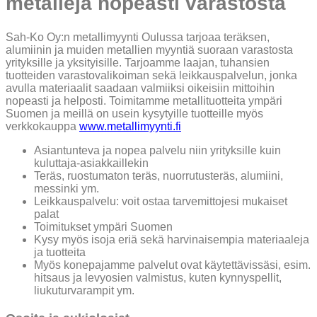
metalleja nopeasti varastosta
Sah-Ko Oy:n metallimyynti Oulussa tarjoaa teräksen,
alumiinin ja muiden metallien myyntiä suoraan varastosta
yrityksille ja yksityisille. Tarjoamme laajan, tuhansien
tuotteiden varastovalikoiman sekä leikkauspalvelun, jonka
avulla materiaalit saadaan valmiiksi oikeisiin mittoihin
nopeasti ja helposti. Toimitamme metallituotteita ympäri
Suomen ja meillä on usein kysytyille tuotteille myös
verkkokauppa
www.metallimyynti.fi
Asiantunteva ja nopea palvelu niin yrityksille kuin
kuluttaja-asiakkaillekin
Teräs, ruostumaton teräs, nuorrutusteräs, alumiini,
messinki ym.
Leikkauspalvelu: voit ostaa tarvemittojesi mukaiset
palat
Toimitukset ympäri Suomen
Kysy myös isoja eriä sekä harvinaisempia materiaaleja
ja tuotteita
Myös konepajamme palvelut ovat käytettävissäsi, esim.
hitsaus ja levyosien valmistus, kuten kynnyspellit,
liukuturvarampit ym.