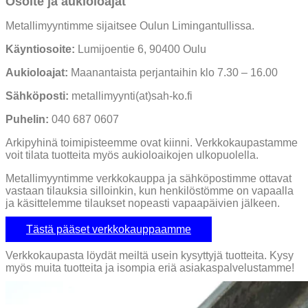
Osoite ja aukioloajat
Metallimyyntimme sijaitsee Oulun Limingantullissa.
Käyntiosoite:
Lumijoentie 6, 90400 Oulu
Aukioloajat:
Maanantaista perjantaihin klo 7.30 – 16.00
Sähköposti:
metallimyynti(at)sah-ko.fi
Puhelin:
040 687 0607
Arkipyhinä toimipisteemme ovat kiinni. Verkkokaupastamme
voit tilata tuotteita myös aukioloaikojen ulkopuolella.
Metallimyyntimme verkkokauppa ja sähköpostimme ottavat
vastaan tilauksia silloinkin, kun henkilöstömme on vapaalla
ja käsittelemme tilaukset nopeasti vapaapäivien jälkeen.
Tästä pääset verkkokauppaamme
Verkkokaupasta löydät meiltä usein kysyttyjä tuotteita. Kysy
myös muita tuotteita ja isompia eriä asiakaspalvelustamme!