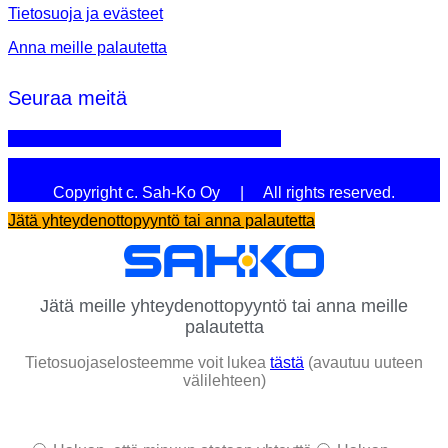
Tietosuoja ja evästeet
Anna meille palautetta
Seuraa meitä
Linkedin
Youtube
Facebook
Instagram
Copyright c. Sah-Ko Oy | All rights reserved.
Jätä yhteydenottopyyntö tai anna palautetta
Jätä meille yhteydenottopyyntö tai anna meille
palautetta
Tietosuojaselosteemme voit lukea
tästä
(avautuu uuteen
välilehteen)