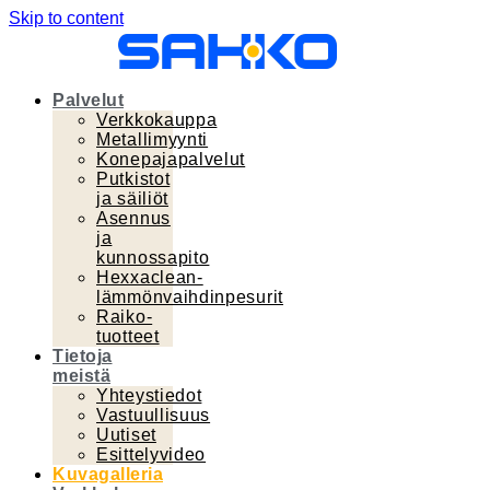
Skip to content
Palvelut
Verkkokauppa
Metallimyynti
Konepajapalvelut
Putkistot
ja säiliöt
Asennus
ja
kunnossapito
Hexxaclean-
lämmönvaihdinpesurit
Raiko-
tuotteet
Tietoja
meistä
Yhteystiedot
Vastuullisuus
Uutiset
Esittelyvideo
Kuvagalleria