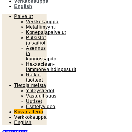
Verkkokauppa
English
Palvelut
Verkkokauppa
Metallimyynti
Konepajapalvelut
Putkistot
ja säiliöt
Asennus
ja
kunnossapito
Hexxaclean-
lämmönvaihdinpesurit
Raiko-
tuotteet
Tietoja meistä
Yhteystiedot
Vastuullisuus
Uutiset
Esittelyvideo
Kuvagalleria
Verkkokauppa
English