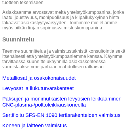
tuotteen tekemiseen.
Asiakkaamme arvostavat meitä yhteistyökumppanina, jonka
laatu, joustavuus, monipuolisuus ja kilpailukykyinen hinta
takaavat asiakastyytyväisyyden. Toimimme mielellämme
myös pitkän linjan sopimusvalmistuskumppanina.
Suunnittelu
Teemme suunnittelua ja valmistusteknistä konsultointia sekä
itsenäisesti että yhteistyökumppaniemme kanssa. Käymme
tarvittaessa suunnittelukäynnillä asiakaskohteessa
varmistaaksemme parhaan mahdollisen ratkaisun.
Metalliosat ja osakokonaisuudet
Levyosat ja liukuturvarakenteet
Paksujen ja monimutkaisten levyosien leikkaaminen
CNC-plasma-/polttoleikkauskoneella
Sertifioitu SFS-EN 1090 teräsrakenteiden valmistus
Koneen ja laitteen valmistus