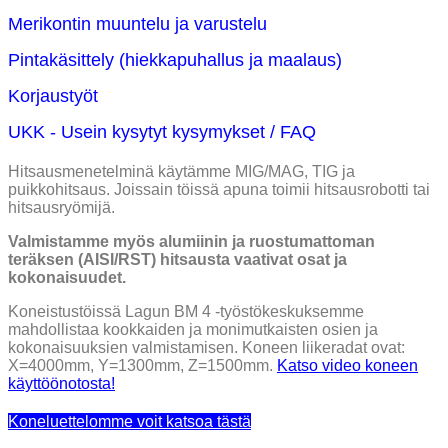
Merikontin muuntelu ja varustelu
Pintakäsittely (hiekkapuhallus ja maalaus)
Korjaustyöt
UKK - Usein kysytyt kysymykset / FAQ
Hitsausmenetelminä käytämme MIG/MAG, TIG ja
puikkohitsaus. Joissain töissä apuna toimii hitsausrobotti tai
hitsausryömijä.
Valmistamme myös alumiinin ja ruostumattoman
teräksen (AISI/RST) hitsausta vaativat osat ja
kokonaisuudet.
Koneistustöissä Lagun BM 4 -työstökeskuksemme
mahdollistaa kookkaiden ja monimutkaisten osien ja
kokonaisuuksien valmistamisen. Koneen liikeradat ovat:
X=4000mm, Y=1300mm, Z=1500mm.
Katso video koneen
käyttöönotosta!
Koneluettelomme voit katsoa tästä