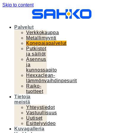
Skip to content
Palvelut
Verkkokauppa
Metallimyynti
Konepajapalvelut
Putkistot
ja säiliöt
Asennus
ja
kunnossapito
Hexxaclean-
lämmönvaihdinpesurit
Raiko-
tuotteet
Tietoja
meistä
Yhteystiedot
Vastuullisuus
Uutiset
Esittelyvideo
Kuvagalleria