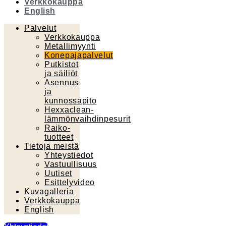
Verkkokauppa
English
Palvelut
Verkkokauppa
Metallimyynti
Konepajapalvelut
Putkistot
ja säiliöt
Asennus
ja
kunnossapito
Hexxaclean-
lämmönvaihdinpesurit
Raiko-
tuotteet
Tietoja meistä
Yhteystiedot
Vastuullisuus
Uutiset
Esittelyvideo
Kuvagalleria
Verkkokauppa
English