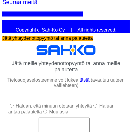
Seuraa meitä
Linkedin
Youtube
Facebook
Instagram
Copyright c. Sah-Ko Oy | All rights reserved.
Jätä yhteydenottopyyntö tai anna palautetta
Jätä meille yhteydenottopyyntö tai anna meille
palautetta
Tietosuojaselosteemme voit lukea
tästä
(avautuu uuteen
välilehteen)
Haluan, että minuun otetaan yhteyttä
Haluan
antaa palautetta
Muu asia