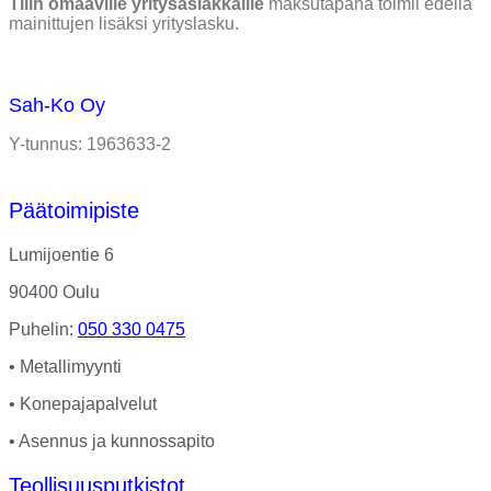
Tilin omaaville yritysasiakkaille
maksutapana toimii edellä
mainittujen lisäksi yrityslasku.
Sah-Ko Oy
Y-tunnus: 1963633-2
Päätoimipiste
Lumijoentie 6
90400 Oulu
Puhelin:
050 330 0475
• Metallimyynti
• Konepajapalvelut
• Asennus ja kunnossapito
Teollisuusputkistot