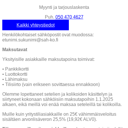
Myynti ja tarjouslaskenta
Puh.
050 470 4627
Kaikki yhteystiedot
Henkilökohtaiset sähköpostit ovat muodossa:
etunimi.sukunimi@sah-ko.fi
Maksutavat
Yksityisille asiakkaille maksutapoina toimivat:
• Pankkikortti
• Luottokortti
• Lähimaksu
• Tilisiirto (vain erikseen sovittaessa ennakkoon)
Olemme lopettaneet setelien ja kolikoiden käsittelyn ja
siirtyneet kokonaan sähköisiin maksutapoihin 1.1.2025
alkaen, eikä meillä voi enää maksaa seteleillä tai kolikoilla.
Muille kuin yritystiliasiakkaille on 25€ vähimmäisveloitus
sisältäen arvonlisäveron 25,5% (19,92€ ALV0).