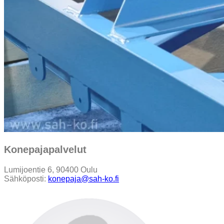
Konepajapalvelut
Lumijoentie 6, 90400 Oulu
Sähköposti:
konepaja@sah-ko.fi