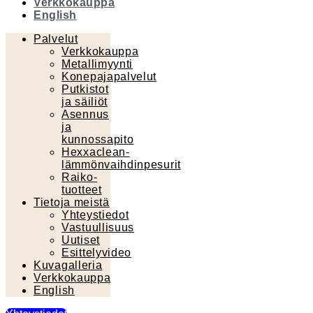
Verkkokauppa
English
Palvelut
Verkkokauppa
Metallimyynti
Konepajapalvelut
Putkistot
ja säiliöt
Asennus
ja
kunnossapito
Hexxaclean-
lämmönvaihdinpesurit
Raiko-
tuotteet
Tietoja meistä
Yhteystiedot
Vastuullisuus
Uutiset
Esittelyvideo
Kuvagalleria
Verkkokauppa
English