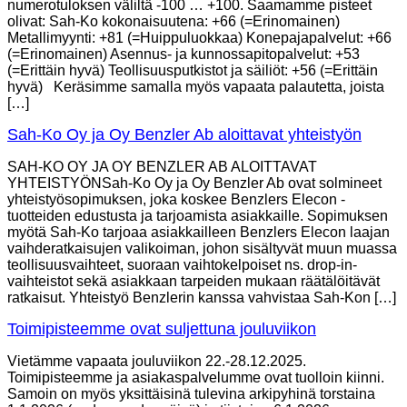
numerotuloksen väliltä -100 … +100. Saamamme pisteet
olivat: Sah-Ko kokonaisuutena: +66 (=Erinomainen)
Metallimyynti: +81 (=Huippuluokkaa) Konepajapalvelut: +66
(=Erinomainen) Asennus- ja kunnossapitopalvelut: +53
(=Erittäin hyvä) Teollisuusputkistot ja säiliöt: +56 (=Erittäin
hyvä) Keräsimme samalla myös vapaata palautetta, joista
[…]
Sah-Ko Oy ja Oy Benzler Ab aloittavat yhteistyön
SAH-KO OY JA OY BENZLER AB ALOITTAVAT
YHTEISTYÖNSah-Ko Oy ja Oy Benzler Ab ovat solmineet
yhteistyösopimuksen, joka koskee Benzlers Elecon -
tuotteiden edustusta ja tarjoamista asiakkaille. Sopimuksen
myötä Sah-Ko tarjoaa asiakkailleen Benzlers Elecon laajan
vaihderatkaisujen valikoiman, johon sisältyvät muun muassa
teollisuusvaihteet, suoraan vaihtokelpoiset ns. drop-in-
vaihteistot sekä asiakkaan tarpeiden mukaan räätälöitävät
ratkaisut. Yhteistyö Benzlerin kanssa vahvistaa Sah-Kon […]
Toimipisteemme ovat suljettuna jouluviikon
Vietämme vapaata jouluviikon 22.-28.12.2025.
Toimipisteemme ja asiakaspalvelumme ovat tuolloin kiinni.
Samoin on myös yksittäisinä tulevina arkipyhinä torstaina