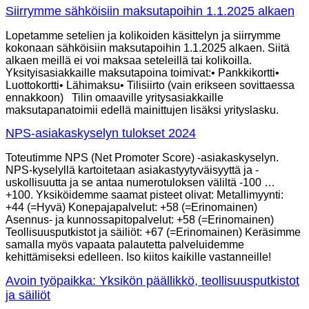
Siirrymme sähköisiin maksutapoihin 1.1.2025 alkaen
Lopetamme setelien ja kolikoiden käsittelyn ja siirrymme
kokonaan sähköisiin maksutapoihin 1.1.2025 alkaen. Siitä
alkaen meillä ei voi maksaa seteleillä tai kolikoilla.
Yksityisasiakkaille maksutapoina toimivat:• Pankkikortti•
Luottokortti• Lähimaksu• Tilisiirto (vain erikseen sovittaessa
ennakkoon) Tilin omaaville yritysasiakkaille
maksutapanatoimii edellä mainittujen lisäksi yrityslasku.
NPS-asiakaskyselyn tulokset 2024
Toteutimme NPS (Net Promoter Score) -asiakaskyselyn.
NPS-kyselyllä kartoitetaan asiakastyytyväisyyttä ja -
uskollisuutta ja se antaa numerotuloksen väliltä -100 …
+100. Yksiköidemme saamat pisteet olivat: Metallimyynti:
+44 (=Hyvä) Konepajapalvelut: +58 (=Erinomainen)
Asennus- ja kunnossapitopalvelut: +58 (=Erinomainen)
Teollisuusputkistot ja säiliöt: +67 (=Erinomainen) Keräsimme
samalla myös vapaata palautetta palveluidemme
kehittämiseksi edelleen. Iso kiitos kaikille vastanneille!
Avoin työpaikka: Yksikön päällikkö, teollisuusputkistot
ja säiliöt