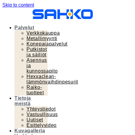
Skip to content
Palvelut
Verkkokauppa
Metallimyynti
Konepajapalvelut
Putkistot
ja säiliöt
Asennus
ja
kunnossapito
Hexxaclean-
lämmönvaihdinpesurit
Raiko-
tuotteet
Tietoja
meistä
Yhteystiedot
Vastuullisuus
Uutiset
Esittelyvideo
Kuvagalleria