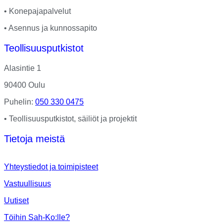
• Konepajapalvelut
• Asennus ja kunnossapito
Teollisuusputkistot
Alasintie 1
90400 Oulu
Puhelin:
050 330 0475
• Teollisuusputkistot, säiliöt ja projektit
Tietoja meistä
Yhteystiedot ja toimipisteet
Vastuullisuus
Uutiset
Töihin Sah-Ko:lle?