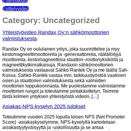
Yhteystiedot
Esittelyvideo
Category:
Uncategorized
Yhteistyövideo Randax Oy:n sähkömoottorien
valmistuksesta
Randax Oy on oululainen yritys, joka suunnittelee ja myy
kestomagneettimoottoreita ja -generaattoreita, räätälöityjä
moottoreita, kestomagneettisia staattori–roottoriyksiköitä ja
magneettikytkinratkaisuja. Randaxin sähkömoottorien
valmistuksesta vastaavat Sähkö-Rantek Oy ja me täällä Sah-
Kossa. Sähkö-Rantek vastaa mm. tarkkuustyöstöä vaativien
osien ja staattorien valmistuksesta sekä valmiiden
moottorien loppukoonnasta. Me puolestamme valmistamme
moottorien rungot ja toteutamme pintakäsittelyn. Teimme
tästä kolmen yrityksen yhteistyöstä videon, […]
Asiakas-NPS-kyselyn 2025 tulokset
Toteutimme vuoden 2025 lopulla toisen NPS (Net Promoter
Score) -asiakaskyselymme. NPS-kyselyllä kartoitetaan
asiakastyytyväisyyttä ja -uskollisuutta ja se antaa