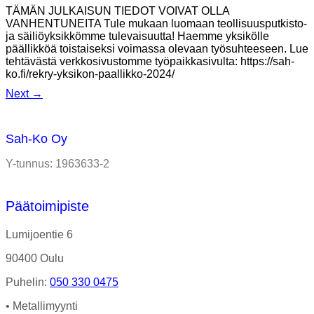
TÄMÄN JULKAISUN TIEDOT VOIVAT OLLA
VANHENTUNEITA Tule mukaan luomaan teollisuusputkisto-
ja säiliöyksikkömme tulevaisuutta! Haemme yksikölle
päällikköä toistaiseksi voimassa olevaan työsuhteeseen. Lue
tehtävästä verkkosivustomme työpaikkasivulta: https://sah-
ko.fi/rekry-yksikon-paallikko-2024/
Next
→
Sah-Ko Oy
Y-tunnus: 1963633-2
Päätoimipiste
Lumijoentie 6
90400 Oulu
Puhelin:
050 330 0475
• Metallimyynti