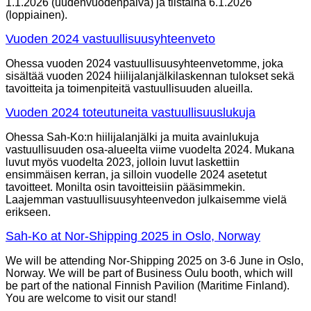
1.1.2026 (uudenvuodenpäivä) ja tiistaina 6.1.2026
(loppiainen).
Vuoden 2024 vastuullisuusyhteenveto
Ohessa vuoden 2024 vastuullisuusyhteenvetomme, joka
sisältää vuoden 2024 hiilijalanjälkilaskennan tulokset sekä
tavoitteita ja toimenpiteitä vastuullisuuden alueilla.
Vuoden 2024 toteutuneita vastuullisuuslukuja
Ohessa Sah-Ko:n hiilijalanjälki ja muita avainlukuja
vastuullisuuden osa-alueelta viime vuodelta 2024. Mukana
luvut myös vuodelta 2023, jolloin luvut laskettiin
ensimmäisen kerran, ja silloin vuodelle 2024 asetetut
tavoitteet. Monilta osin tavoitteisiin pääsimmekin.
Laajemman vastuullisuusyhteenvedon julkaisemme vielä
erikseen.
Sah-Ko at Nor-Shipping 2025 in Oslo, Norway
We will be attending Nor-Shipping 2025 on 3-6 June in Oslo,
Norway. We will be part of Business Oulu booth, which will
be part of the national Finnish Pavilion (Maritime Finland).
You are welcome to visit our stand!