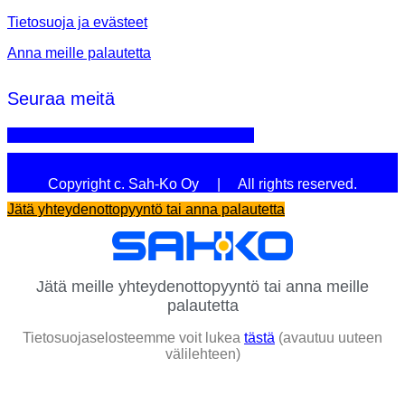
Tietosuoja ja evästeet
Anna meille palautetta
Seuraa meitä
Linkedin
Youtube
Facebook
Instagram
Copyright c. Sah-Ko Oy | All rights reserved.
Jätä yhteydenottopyyntö tai anna palautetta
Jätä meille yhteydenottopyyntö tai anna meille
palautetta
Tietosuojaselosteemme voit lukea
tästä
(avautuu uuteen
välilehteen)